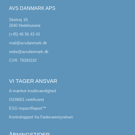
AVS DANMARK APS
Skelvej 18,
2640 Hedehusene
(+45) 46 56 43 43
mail@avsdanmark.dk
ordre@avsdanmark.dk
CVR: 79293210
VI TAGER ANSVAR
A-mærket kreditværdighed
ISO9001 certificeret
ESG ImpactReport™
Kontrolrapport fra Fødevarestyrelsen
ÅBNINGSTIDER