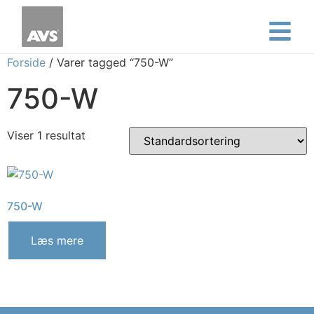
Forside
/ Varer tagged “750-W”
750-W
Viser 1 resultat
750-W
Læs mere