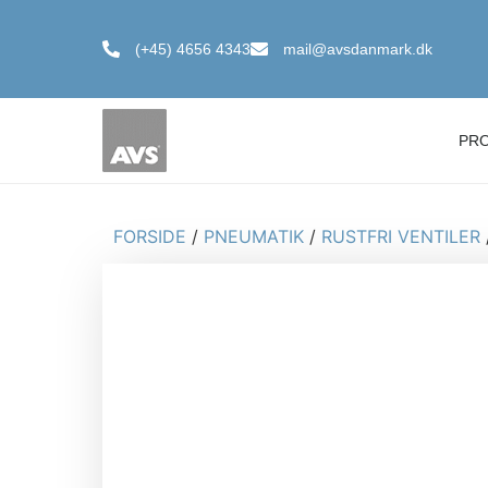
(+45) 4656 4343
mail@avsdanmark.dk
PR
FORSIDE
/
PNEUMATIK
/
RUSTFRI VENTILER