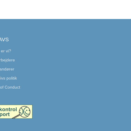
AVS
er vi?
bejdere
andører
ivs politik
of Conduct