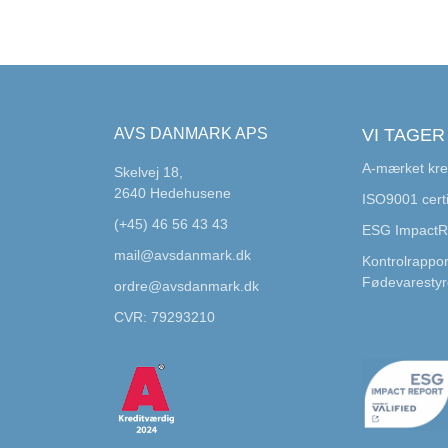
AVS DANMARK APS
VI TAGER
A-mærket kre
Skelvej 18,
2640 Hedehusene
ISO9001 certi
(+45) 46 56 43 43
ESG Impact
mail@avsdanmark.dk
Kontrolrappor
Fødevarestyr
ordre@avsdanmark.dk
CVR: 79293210