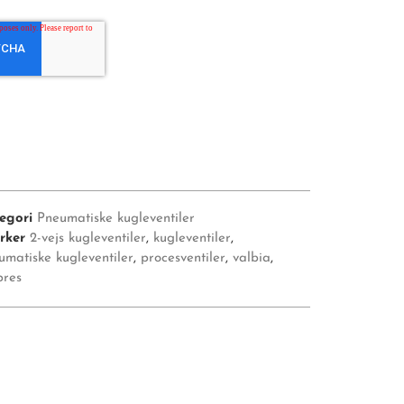
egori
Pneumatiske kugleventiler
rker
2-vejs kugleventiler
,
kugleventiler
,
umatiske kugleventiler
,
procesventiler
,
valbia
,
pres