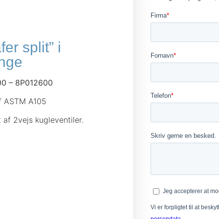
er split” i
ange
00 – 8P012600
tof ASTM A105
af 2vejs kugleventiler.