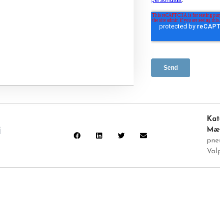
Kat
i
Mæ
pne
Val