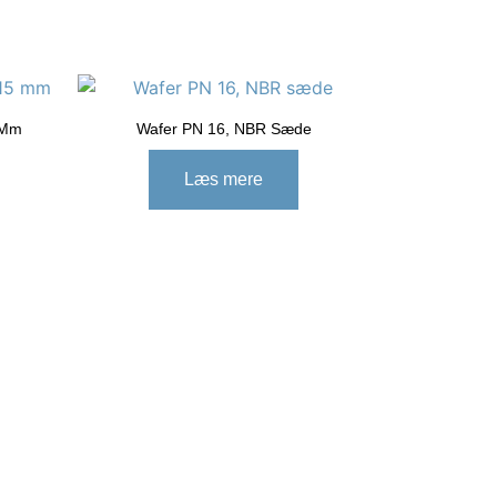
 Mm
Wafer PN 16, NBR Sæde
Læs mere