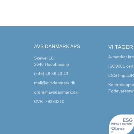
AVS DANMARK APS
VI TAGER
A-mærket kre
Skelvej 18,
2640 Hedehusene
ISO9001 certi
(+45) 46 56 43 43
ESG Impact
mail@avsdanmark.dk
Kontrolrappor
Fødevarestyr
ordre@avsdanmark.dk
CVR: 79293210