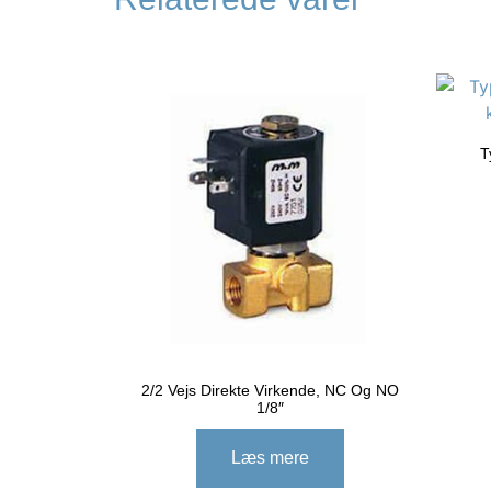
T
2/2 Vejs Direkte Virkende, NC Og NO
1/8″
Læs mere