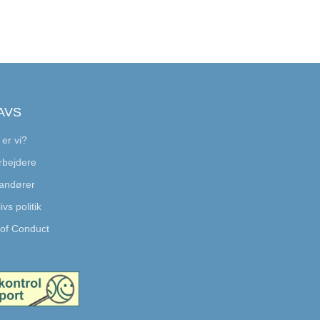
AVS
er vi?
bejdere
andører
ivs politik
of Conduct