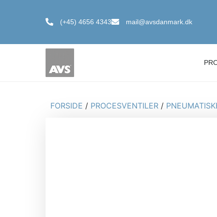
(+45) 4656 4343
mail@avsdanmark.dk
PR
FORSIDE
/
PROCESVENTILER
/
PNEUMATISK