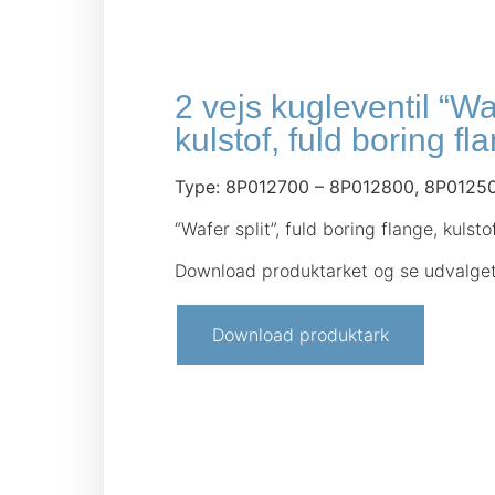
2 vejs kugleventil “Waf
kulstof, fuld boring fl
Type: 8P012700 – 8P012800, 8P0125
“Wafer split”, fuld boring flange, kuls
Download produktarket og se udvalget 
Download produktark