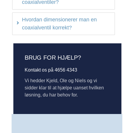
coaxialventiler?
Hvordan dimensionerer man en
coaxialventil korrekt?
BRUG FOR HJÆLP?
Kontakt os på 4656 4343
Vi hedder Kjeld, Ole og Niels og vi
sidder klar til at hjælpe uanset hvilken
løsning, du har behov for.