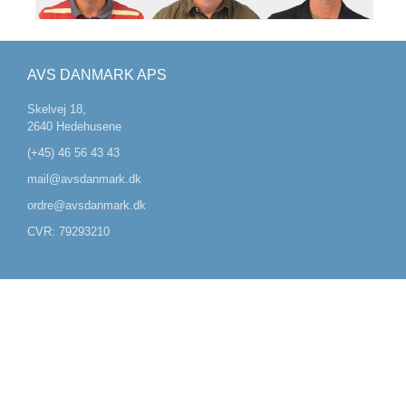
AVS DANMARK APS
Skelvej 18,
2640 Hedehusene
(+45) 46 56 43 43
mail@avsdanmark.dk
ordre@avsdanmark.dk
CVR: 79293210
VI TAGER ANSVAR
A-mærket kreditværdighed
ISO9001 certificeret
ESG ImpactReport™
Kontrolrapport fra Fødevarestyrelsen