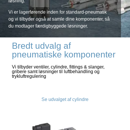
løsning.
Vi er lagerførende inden for standard-pneumatik
og vi tilbyder også at samle dine komponenter, så
du modtager færdigbyggede løsninger.
Bredt udvalg af
pneumatiske komponenter
Vi tilbyder ventiler, cylindre, fittings & slanger,
gribere samt løsninger til luftbehandling og
trykluftregulering
Se udvalget af cylindre