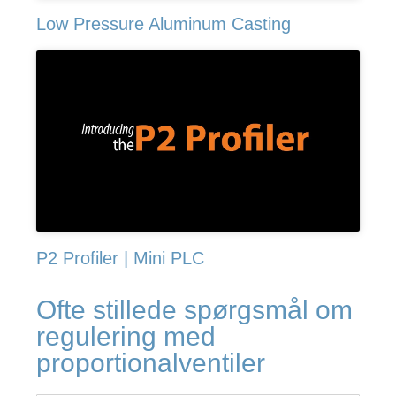
Low Pressure Aluminum Casting
P2 Profiler | Mini PLC
Ofte stillede spørgsmål om
regulering med
proportionalventiler