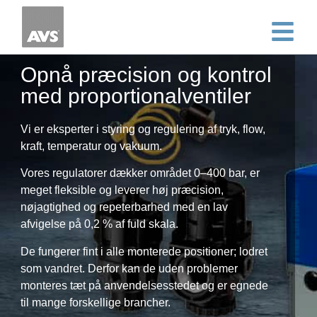
Opnå præcision og kontrol
med proportionalventiler
Vi er eksperter i styring og regulering af tryk, flow,
kraft, temperatur og vakuum.
Vores regulatorer dækker området 0–400 bar, er
meget fleksible og leverer høj præcision,
nøjagtighed og repeterbarhed med en lav
afvigelse på 0,2 % af fuld skala.
De fungerer fint i alle monterede positioner; lodret
som vandret. Derfor kan de uden problemer
monteres tæt på anvendelsesstedet og er egnede
til mange forskellige brancher.