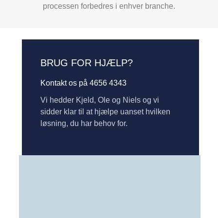
processen forbedres i enhver branche.
BRUG FOR HJÆLP?
Kontakt os på 4656 4343
Vi hedder Kjeld, Ole og Niels og vi
sidder klar til at hjælpe uanset hvilken
løsning, du har behov for.