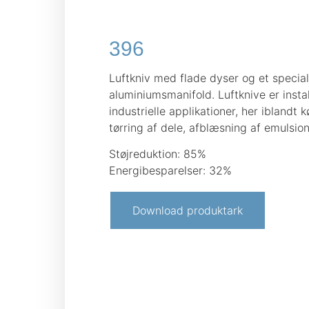
396
Luftkniv med flade dyser og et specia
aluminiumsmanifold. Luftknive er instal
industrielle applikationer, her iblandt kø
tørring af dele, afblæsning af emulsion
Støjreduktion: 85%
Energibesparelser: 32%
Download produktark