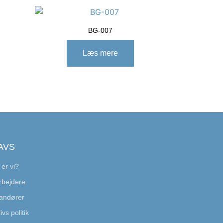
BG-007
Læs mere
AVS
er vi?
bejdere
andører
ivs politik