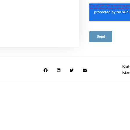
Kat
Mæ