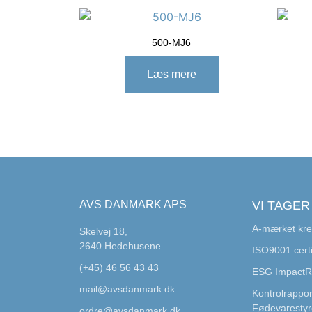
500-MJ6
Læs mere
AVS DANMARK APS
VI TAGER
A-mærket kre
Skelvej 18,
2640 Hedehusene
ISO9001 certi
(+45) 46 56 43 43
ESG Impact
mail@avsdanmark.dk
Kontrolrappor
Fødevarestyr
ordre@avsdanmark.dk