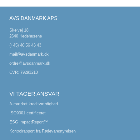
AVS DANMARK APS
Skelvej 18,
2640 Hedehusene
(+45) 46 56 43 43
mail@avsdanmark.dk
ordre@avsdanmark.dk
CVR: 79293210
VI TAGER ANSVAR
A-mærket kreditværdighed
ISO9001 certificeret
ESG ImpactReport™
Kontrolrapport fra Fødevarestyrelsen