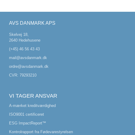
AVS DANMARK APS
Skelvej 18,
2640 Hedehusene
(+45) 46 56 43 43
mail@avsdanmark.dk
ordre@avsdanmark.dk
CVR: 79293210
VI TAGER ANSVAR
A-mærket kreditværdighed
ISO9001 certificeret
ESG ImpactReport™
Kontrolrapport fra Fødevarestyrelsen