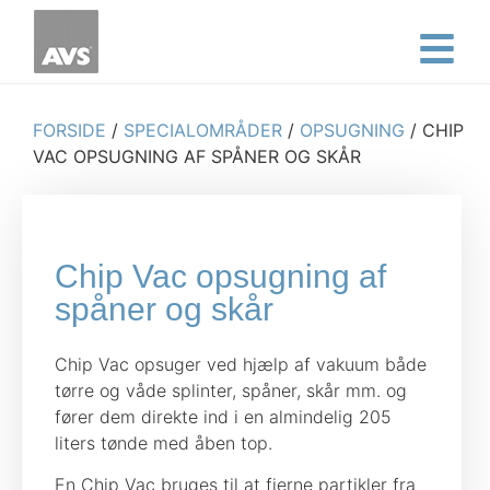
FORSIDE
/
SPECIALOMRÅDER
/
OPSUGNING
/ CHIP
VAC OPSUGNING AF SPÅNER OG SKÅR
Chip Vac opsugning af
spåner og skår
Chip Vac opsuger ved hjælp af vakuum både
tørre og våde splinter, spåner, skår mm. og
fører dem direkte ind i en almindelig 205
liters tønde med åben top.
En Chip Vac bruges til at fjerne partikler fra